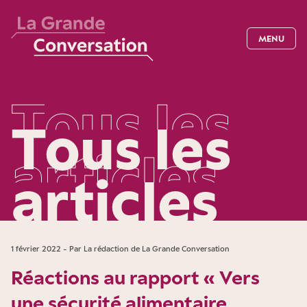
MENU
T
o
u
s
l
e
s
Tous les
a
r
t
i
c
l
e
s
articles
1 février 2022 - Par La rédaction de La Grande Conversation
Réactions au rapport « Vers
une sécurité alimentaire