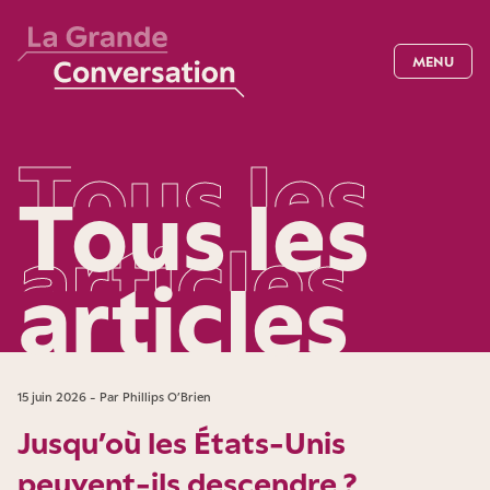
MENU
T
o
u
s
l
e
s
Tous les
a
r
t
i
c
l
e
s
articles
15 juin 2026 - Par Phillips O’Brien
Jusqu’où les États-Unis
peuvent-ils descendre ?