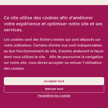
CHRISTOPHE CAPUANO
Les questions de natalité restent au
Ce site utilise des cookies afin d’améliorer
cœur de la politique à la Libération mais le
votre expérience et optimiser notre site et ses
prisme familial n’est plus aussi central qu’il
services.
l’était sous Vichy. Dans son discours sur la
Les cookies sont des fichiers textes qui sont déposés sur
population adressé à l’Assemblée consultative
votre ordinateur. Certains d’entre eux sont indispensables
le 5 mars 1945, le Général De Gaulle invite les
au bon fonctionnement du site, d’autres analysent la façon
dont vous utilisez le site. Afin de poursuivre la navigation
Français à produire “5 millions de beaux
sur notre site, vous devez accepter ou refuser l’utilisation
bébés”. Cependant, l’enjeu de la population
des cookies.
est davantage mis en avant que celui de la
famille. Alors que le familial était prôné en
Accepter tout
ordre politique sous le régime de Vichy, il
Refuser tout
devient un simple moyen pour parvenir à
Paramétrer les cookies
l’augmentation de la population. Le modèle de