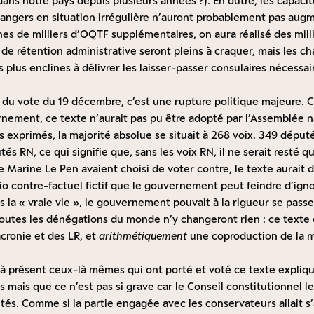
 dans notre pays depuis plusieurs années ?). En outre, les capacit
angers en situation irrégulière n’auront probablement pas aug
nes de milliers d’OQTF supplémentaires, on aura réalisé des mill
s de rétention administrative seront pleins à craquer, mais les c
s plus enclines à délivrer les laisser-passer consulaires nécessai
n du vote du 19 décembre, c’est une rupture politique majeure. 
nement, ce texte n’aurait pas pu être adopté par l’Assemblée na
 exprimés, la majorité absolue se situait à 268 voix. 349 déput
és RN, ce qui signifie que, sans les voix RN, il ne serait resté 
de Marine Le Pen avaient choisi de voter contre, le texte aurait d
o contre-factuel fictif que le gouvernement peut feindre d’igno
 la « vraie vie », le gouvernement pouvait à la rigueur se passe
Toutes les dénégations du monde n’y changeront rien : ce texte
cronie et des LR, et
arithmétiquement
une coproduction de la m
ir à présent ceux-là mêmes qui ont porté et voté ce texte expliqu
mais que ce n’est pas si grave car le Conseil constitutionnel l
tés. Comme si la partie engagée avec les conservateurs allait s’