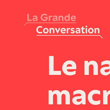
Le n
macr