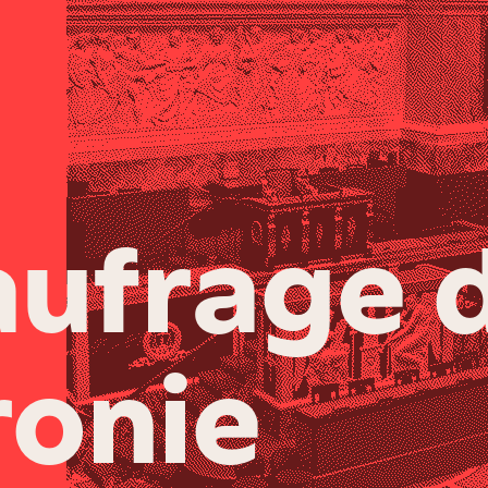
aufrage d
onie