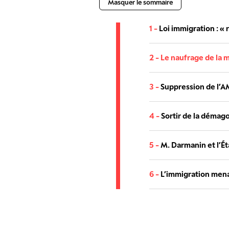
Masquer le sommaire
1 -
Loi immigration : « 
2 -
Le naufrage de la 
3 -
Suppression de l’AM
4 -
Sortir de la démag
5 -
M. Darmanin et l’Ét
6 -
L’immigration mena