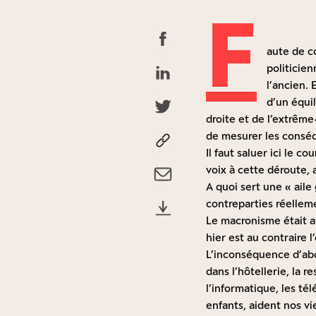
F
aute de c
politicien
l’ancien. 
d’un équi
droite et de l’extrême-
de mesurer les consé
Il faut saluer ici le 
voix à cette déroute, 
A quoi sert une « aile
contreparties réelleme
Le macronisme était aut
hier est au contraire 
L’inconséquence d’abor
dans l’hôtellerie, la r
l’informatique, les té
enfants, aident nos v