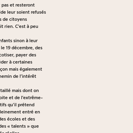
 pas et resteront
ide leur soient refusés
s de citoyens
t rien. C’est à peu
enfants sinon à leur
 le 19 décembre, des
cotiser, payer des
céder à certaines
façon mais également
hemin de l’intérêt
étaillé mais dont on
roite et de l’extrême-
ifs qu’il prétend
pleinement entré en
des écoles et des
 des « talents » que