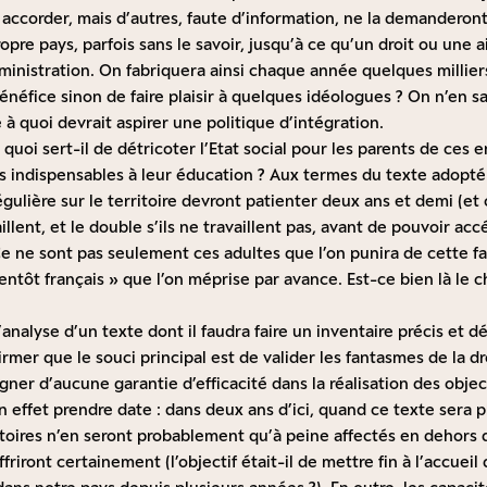
t accorder, mais d’autres, faute d’information, ne la demanderont
opre pays, parfois sans le savoir, jusqu’à ce qu’un droit ou une a
dministration. On fabriquera ainsi chaque année quelques millier
néfice sinon de faire plaisir à quelques idéologues ? On n’en sai
e à quoi devrait aspirer une politique d’intégration.
A quoi sert-il de détricoter l’Etat social pour les parents de ces 
s indispensables à leur éducation ? Aux termes du texte adopté
égulière sur le territoire devront patienter deux ans et demi (et 
vaillent, et le double s’ils ne travaillent pas, avant de pouvoir ac
 Ce ne sont pas seulement ces adultes que l’on punira de cette 
ientôt français » que l’on méprise par avance. Est-ce bien là le c
’analyse d’un texte dont il faudra faire un inventaire précis et d
firmer que le souci principal est de valider les fantasmes de la d
ner d’aucune garantie d’efficacité dans la réalisation des object
n effet prendre date : dans deux ans d’ici, quand ce texte sera 
atoires n’en seront probablement qu’à peine affectés en dehors 
friront certainement (l’objectif était-il de mettre fin à l’accueil