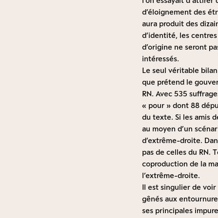
l’on essayait d’attirer
d’éloignement des étr
aura produit des dizai
d’identité, les centre
d’origine ne seront pa
intéressés.
Le seul véritable bila
que prétend le gouver
RN. Avec 535 suffrages
« pour » dont 88 déput
du texte. Si les amis 
au moyen d’un scénari
d’extrême-droite. Dans
pas de celles du RN. 
coproduction de la ma
l’extrême-droite.
Il est singulier de vo
gênés aux entournures 
ses principales impure