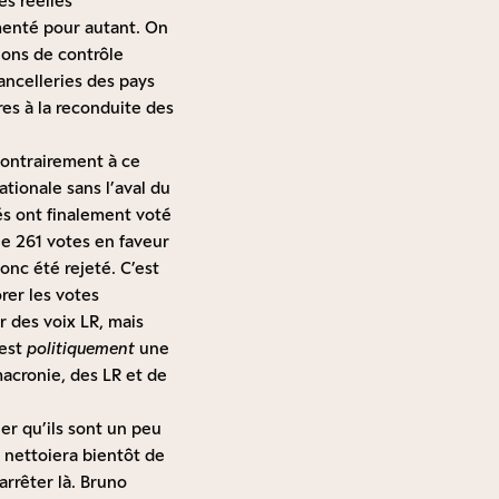
és réelles
menté pour autant. On
ions de contrôle
hancelleries des pays
res à la reconduite des
Contrairement à ce
tionale sans l’aval du
és ont finalement voté
que 261 votes en faveur
onc été rejeté. C’est
rer les votes
r des voix LR, mais
 est
politiquement
une
acronie, des LR et de
er qu’ils sont un peu
e nettoiera bientôt de
arrêter là. Bruno