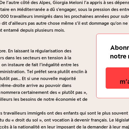
De l’autre côté des Alpes, Giorgia Meloni l’a appris à ses dépens 
itaire en Méditerranée a dû s’engager, sous la pression des entre
0 000 travailleurs immigrés dans les prochaines années pour sub
 dit d’ailleurs pas autre chose même s’il est dommage qu’on ne 
at entamé depuis plusieurs mois.
Abonn
e. En laissant la régularisation des
notre 
ers dans les secteurs en tension à la
 on instaure de fait l’inégalité entre les
inistration. Tel préfet sera plutôt enclin à
plutôt pas… Et si une nouvelle majorité
m‘
trême-droite arrive au pouvoir dans
 nommera certainement des « plutôt pas »,
illeurs les besoins de notre économie et de
es travailleurs immigrés ont des enfants qui sont le plus souvent 
rtu du « droit du sol », ont vocation à devenir français. Le légis
ccès à la nationalité en leur imposant de la demander à leur majo