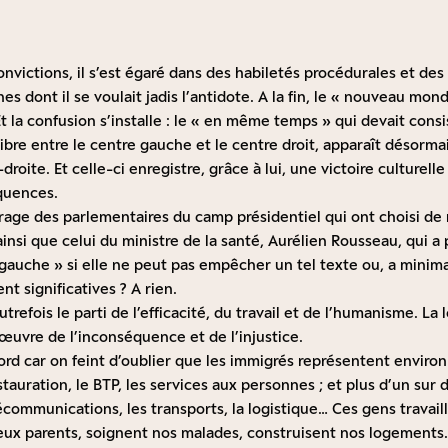
onvictions, il s’est égaré dans des habiletés procédurales et de
nes dont il se voulait jadis l’antidote. A la fin, le « nouveau mon
Et la confusion s’installe : le « en même temps » qui devait cons
libre entre le centre gauche et le centre droit, apparaît désorm
droite. Et celle-ci enregistre, grâce à lui, une victoire culturelle
quences.
courage des parlementaires du camp présidentiel qui ont choisi de
ainsi que celui du ministre de la santé, Aurélien Rousseau, qui a
 gauche » si elle ne peut pas empêcher un tel texte ou, a minim
nt significatives ? A rien.
refois le parti de l’efficacité, du travail et de l’humanisme. La 
l’œuvre de l’inconséquence et de l’injustice.
d car on feint d’oublier que les immigrés représentent environ 
estauration, le BTP, les services aux personnes ; et plus d’un sur 
lécommunications, les transports, la logistique… Ces gens travail
ieux parents, soignent nos malades, construisent nos logements