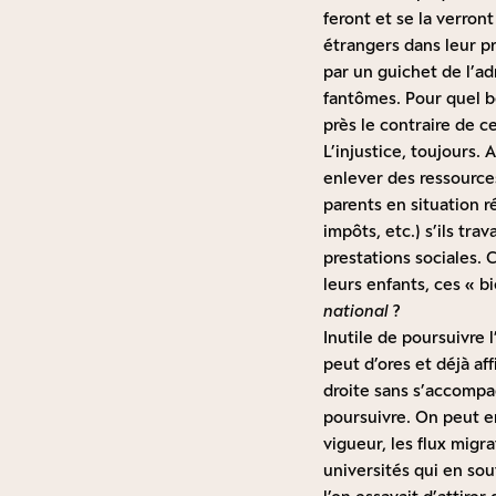
feront et se la verron
étrangers dans leur pr
par un guichet de l’a
fantômes. Pour quel bé
près le contraire de c
L’injustice, toujours. 
enlever des ressource
parents en situation r
impôts, etc.) s’ils tra
prestations sociales.
leurs enfants, ces « b
national
?
Inutile de poursuivre l
peut d’ores et déjà af
droite sans s’accompag
poursuivre. On peut e
vigueur, les flux migr
universités qui en souf