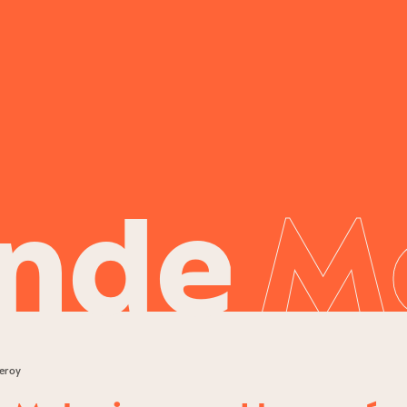
nde
M
eroy