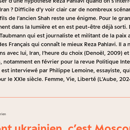
r d’une hypothèse Reza Pahlavi quand on s’interro
Iran ? Difficile d’y voir clair car de nombreux scéna
fils de l’ancien Shah reste une énigme. Pour le grand
nt dans la lumière et en est peut-être déjà sorti. D
Taubmann qui est journaliste et militant de la paix
 des Français qui connaît le mieux Reza Pahlavi. Il 
ens avec lui, Iran, l’heure du choix (Denoël, 2009) et
s, notamment en février pour la revue Politique Inte
est interviewé par Philippe Lemoine, essayiste, q
ur le XXIe siècle. Femme, Vie, Liberté (L’Aube, 202
Brien
ont ukrainien, c’est Mosco