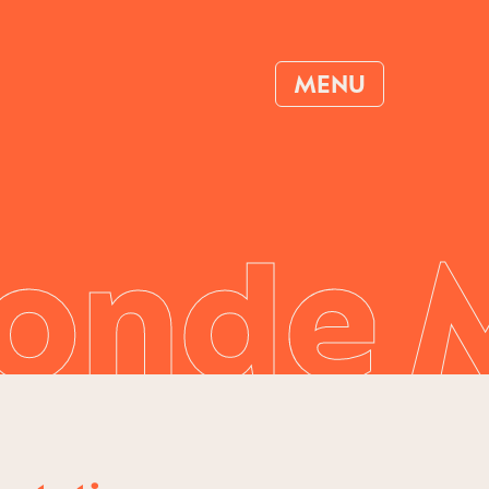
MENU
onde