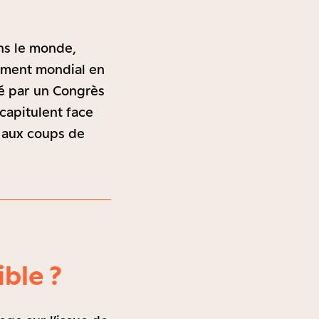
ans le monde,
sement mondial en
é par un Congrès
capitulent face
e aux coups de
ible ?