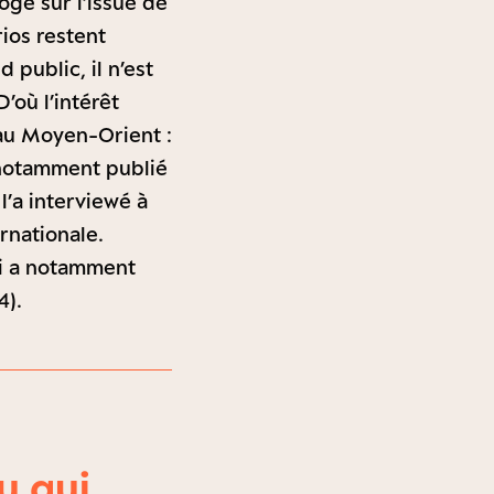
ge sur l’issue de
rios restent
 public, il n’est
’où l’intérêt
 au Moyen-Orient :
a notamment publié
 l’a interviewé à
rnationale.
ui a notamment
4).
u qui