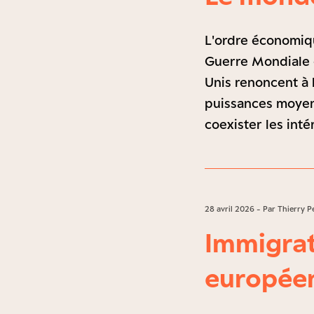
L'ordre économiqu
Guerre Mondiale es
Unis renoncent à 
puissances moyenn
coexister les inté
28 avril 2026 - Par Thierry P
Immigrati
européen