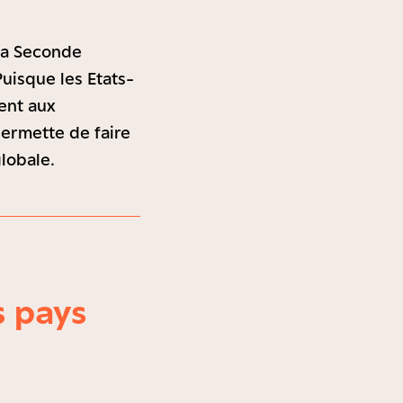
 la Seconde
Puisque les Etats-
ient aux
ermette de faire
globale.
s pays