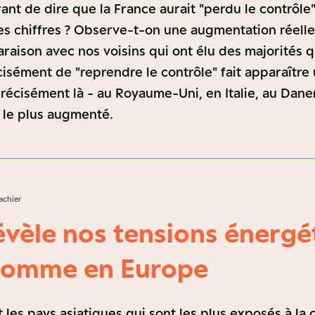
ant de dire que la France aurait "perdu le contrôle"
es chiffres ? Observe-t-on une augmentation réell
raison avec nos voisins qui ont élu des majorités q
isément de "reprendre le contrôle" fait apparaître
précisément là - au Royaume-Uni, en Italie, au Dane
t le plus augmenté.
achier
vèle nos tensions énergé
 comme en Europe
 les pays asiatiques qui sont les plus exposés à la