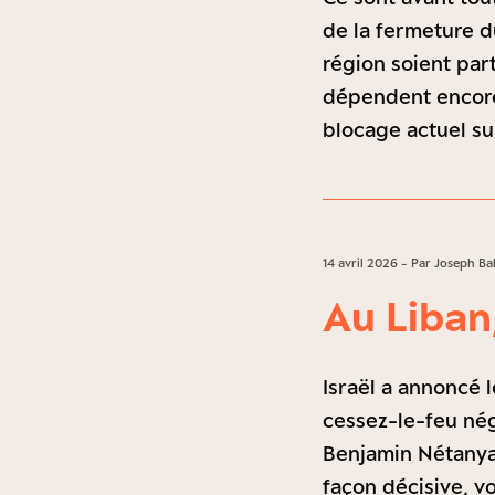
de la fermeture d
région soient par
dépendent encore 
blocage actuel su
14 avril 2026 - Par Joseph B
Au Liban
Israël a annoncé l
cessez-le-feu nég
Benjamin Nétanyah
façon décisive, v