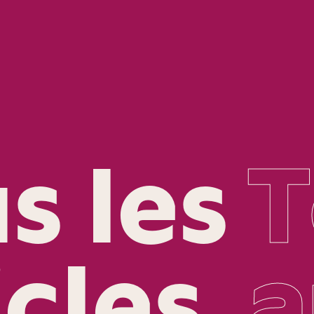
s les
T
icles
a