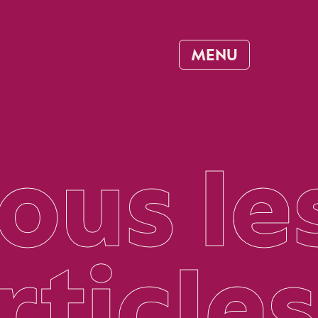
MENU
ous le
rticles