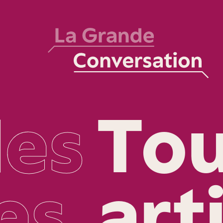
les
Tou
es
art