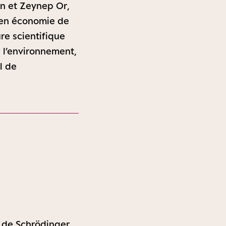
en et Zeynep Or,
 en économie de
ure scientifique
 l’environnement,
l de
t de Schrödinger,