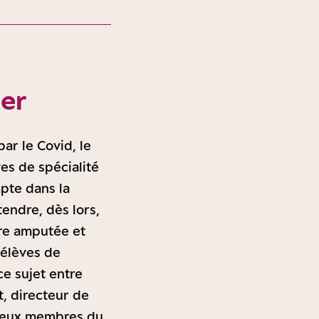
uer
ar le Covid, le
es de spécialité
mpte dans la
endre, dès lors,
ire amputée et
 élèves de
ce sujet entre
t, directeur de
 deux membres du