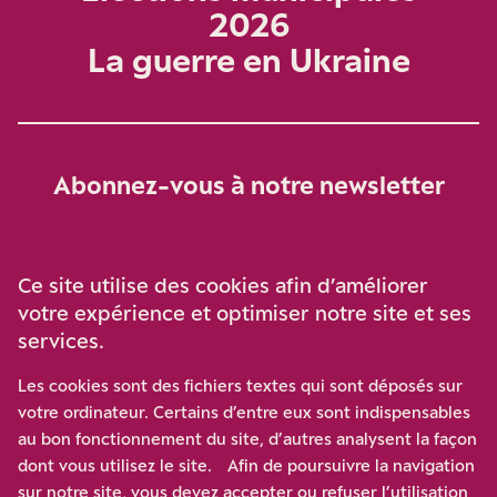
2026
La guerre en Ukraine
Abonnez-vous à notre newsletter
Je m‘abonne
Ce site utilise des cookies afin d’améliorer
votre expérience et optimiser notre site et ses
services.
Soutenez-nous
Les cookies sont des fichiers textes qui sont déposés sur
votre ordinateur. Certains d’entre eux sont indispensables
Participez à notre effort pour conforter la démocratie en
au bon fonctionnement du site, d’autres analysent la façon
luttant contre l’ascension aux extrêmes, et la
dont vous utilisez le site. Afin de poursuivre la navigation
disqualification de l’adversaire, en promouvant la
sur notre site, vous devez accepter ou refuser l’utilisation