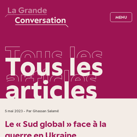
MENU
T
o
u
s
l
e
s
Tous les
a
r
t
i
c
l
e
s
articles
5 mai 2023 - Par Ghassan Salamé
Le « Sud global » face à la
guerre en Ukraine