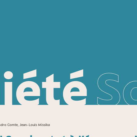
iété
S
ndro Comte, Jean-Louis Missika