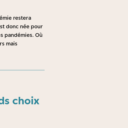
démie restera
est donc née pour
 les pandémies. Où
rs mais
nds choix