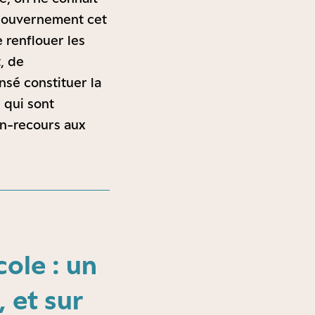
e gouvernement cet
e renflouer les
, de
ensé constituer la
qui sont
on-recours aux
ole : un
, et sur