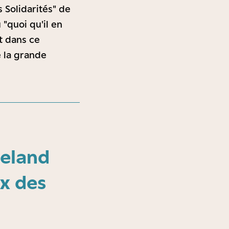
 Solidarités" de
 "quoi qu'il en
t dans ce
e la grande
ieland
x des