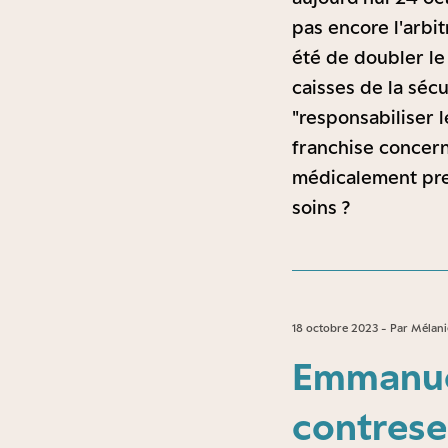
pas encore l'arbi
été de doubler le 
caisses de la séc
"responsabiliser l
franchise concer
médicalement pres
soins ?
18 octobre 2023 - Par Mélan
Emmanuel
contresen