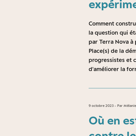
expérim
Comment construir
la question qui ét
par Terra Nova à 
Place(s) de la dé
progressistes et 
d'améliorer la for
9 octobre 2023 - Par Mélani
Où en est
contre l