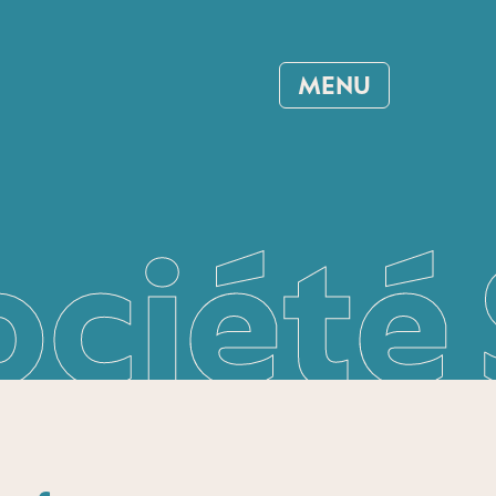
MENU
ociété