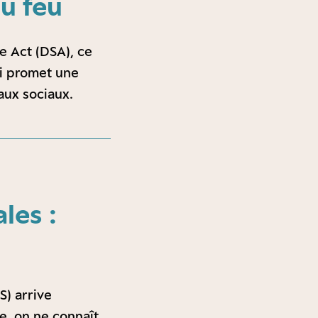
du feu
e Act (DSA), ce
ui promet une
aux sociaux.
les :
S) arrive
e, on ne connaît