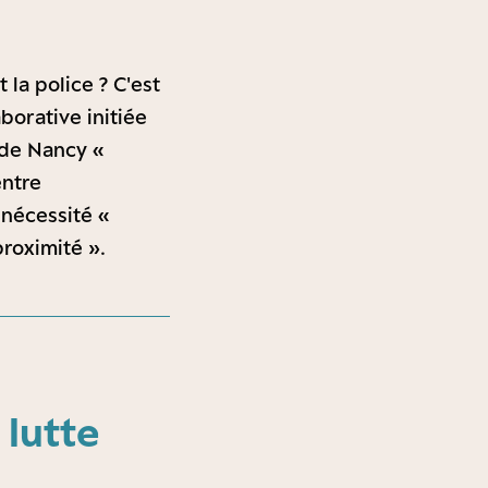
la police ? C'est
borative initiée
 de Nancy «
entre
 nécessité «
proximité ».
 lutte