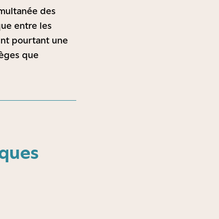
imultanée des
ue entre les
nt pourtant une
pièges que
iques