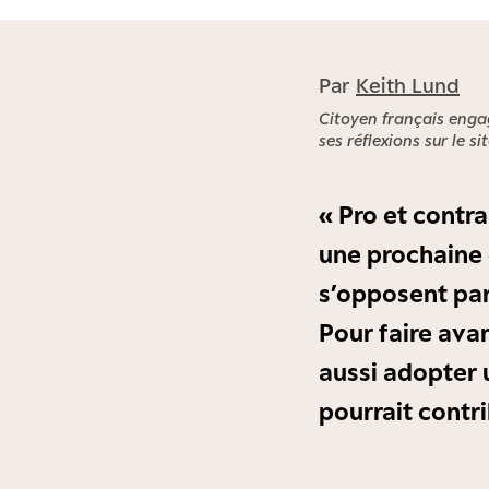
Par
Keith Lund
Citoyen français engag
ses réflexions sur le sit
« Pro et contr
une prochaine é
s’opposent par
Pour faire avan
aussi adopter 
pourrait contr