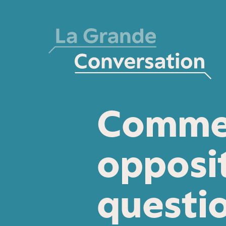
Commen
opposit
questio