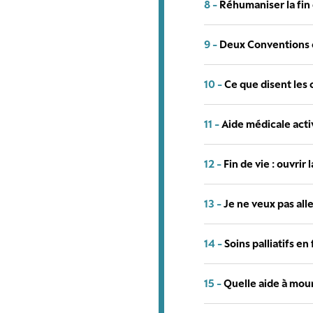
8 -
Réhumaniser la fin d
9 -
Deux Conventions c
10 -
Ce que disent les c
11 -
Aide médicale activ
12 -
Fin de vie : ouvrir 
13 -
Je ne veux pas all
14 -
Soins palliatifs en
15 -
Quelle aide à mour