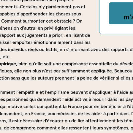
nements. Certains n’y parviennent pas et
ncapables d’appréhender les choses sous
m‘
s. Comment surmonter cet obstacle ? On
éhension d’autrui en privilégiant les
apport aux jugements a priori, en lisant de
e laisser emporter émotionnellement dans les
des individus réels ou fictifs, en s’informant avec des rapports 
, etc.
pirique
, bien qu’elle soit une composante essentielle du dév
fiques, elle non plus n’est pas suffisamment appliquée. Beaucou
ion sans que les auteurs prennent la peine de vérifier si elles
ment l’empathie et l’empirisme peuvent s’appliquer à l’aide ac
les personnes qui demandent l’aide active à mourir dans les pays
qui motive celles qui quittent la France pour en bénéficier à l’
demandent, en France, aux médecins de les aider à partir dans l’i
ons, il est nécessaire d’écouter ou de lire attentivement les té
, de comprendre comment elles ressentent leurs symptômes, que