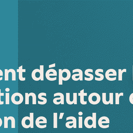
t dépasser 
ions autour 
n de l’aide