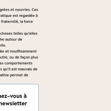
égrées et nourries. Ces
pratique est regardée à
fraternité, la force
hoses telles qu’elles
che autour de
lle.
vée et insuffisamment
autre, ou de façon plus
r les comportements
 qu’il est mauvais de
mpathie permet de
ez-vous à
newsletter