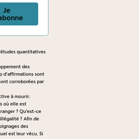
Je
abonne
d’études quantitatives
eloppement des
p d’affirmations sont
 sont corroborées par
tive à mourir.
 où elle est
étranger ? Qu’est-ce
llégalité ? Afin de
moignages des
l est leur vécu. Si