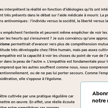
es interprètent la réalité en fonction d’idéologies qu’ils ont int
ont très présents dans le débat sur l’aide médicale à mourir. La 
 antinomiques : l’individu versus la société, la liberté versus la 
ues empêchent l’entente et peuvent même empêcher de voir les c
r les heurts qui s’ensuivent ? Je suis convaincu qu’une appro
irisme
permettrait d’avancer vers plus de compréhension mutue
itude très développée chez l’être humain, mais pas assez culti
’empathie est la capacité à voir les choses du point de vue de l’
sser dans la peau de l’autre ». L’empathie est fondamentale pou
omprend que les autres souffrent comme nous, nous comprenons
 intentionnellement, ou de ne pas lui porter secours. Comme l’e
sidération, elle s’oppose à l’égoïsme.
Abonn
être cultivée par une pratique régulière car
notre 
à mettre en œuvre. En effet, une réelle écoute
ettre entre parenthèses ses propres