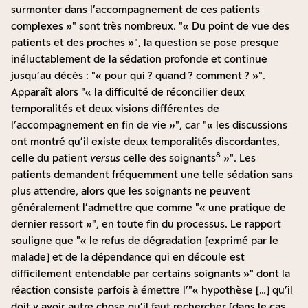
surmonter dans l’accompagnement de ces patients
complexes »
sont très nombreux.
« Du point de vue des
patients et des proches »
, la question se pose presque
inéluctablement de la sédation profonde et continue
jusqu’au décès :
« pour qui ? quand ? comment ? »
.
Apparaît alors
« la difficulté de réconcilier deux
temporalités et deux visions différentes de
l’accompagnement en fin de vie »
, car
« les discussions
ont montré qu’il existe deux temporalités discordantes,
8
celle du patient
versus
celle des soignants
»
. Les
patients demandent fréquemment une telle sédation sans
plus attendre, alors que les soignants ne peuvent
généralement l’admettre que comme
« une pratique de
dernier ressort »
, en toute fin du processus. Le rapport
souligne que
« le refus de dégradation [exprimé par le
malade] et de la dépendance qui en découle est
difficilement entendable par certains soignants »
dont la
réaction consiste parfois à émettre l’
« hypothèse […] qu’il
doit y avoir autre chose qu’il faut rechercher [dans le cas