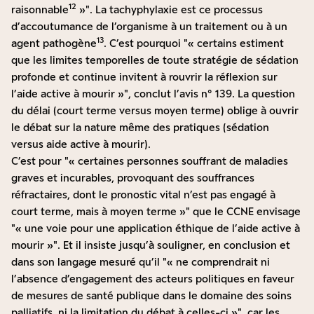
12
raisonnable
»
. La tachyphylaxie est ce processus
d’accoutumance de l’organisme à un traitement ou à un
13
agent pathogène
. C’est pourquoi
« certains estiment
que les limites temporelles de toute stratégie de sédation
profonde et continue invitent à rouvrir la réflexion sur
l’aide active à mourir »
, conclut l’avis n° 139. La question
du délai (court terme versus moyen terme) oblige à ouvrir
le débat sur la nature même des pratiques (sédation
versus aide active à mourir).
C’est pour
« certaines personnes souffrant de maladies
graves et incurables, provoquant des souffrances
réfractaires, dont le pronostic vital n’est pas engagé à
court terme, mais à moyen terme »
que le CCNE envisage
« une voie pour une application éthique de l’aide active à
mourir »
. Et il insiste jusqu’à souligner, en conclusion et
dans son langage mesuré qu’il
« ne comprendrait ni
l’absence d’engagement des acteurs politiques en faveur
de mesures de santé publique dans le domaine des soins
palliatifs, ni la limitation du débat à celles-ci »
, car les