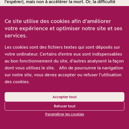
l’espérer), mais non à accélérer la mort. Or, la difficulté
vient hélas de ce que s’en tenir à l’arrêt des traitements
pour attendre la mort – en soi, déjà, l’essence de la loi
Ce site utilise des cookies afin d’améliorer
Leonetti –, conduit fréquemment à un processus long,
votre expérience et optimiser notre site et ses
parfois même très long, et cruel.
services.
Cependant, à rebours de la position de la Sfap, les
meilleurs juristes soulignent que la distinction toujours
Les cookies sont des fichiers textes qui sont déposés sur
prônée par cette association entre « laisser mourir » et
votre ordinateur. Certains d’entre eux sont indispensables
« faire mourir » a été, en réalité, abandonnée, mais sans
au bon fonctionnement du site, d’autres analysent la façon
que la portée de ce choix inabouti ait été réellement
dont vous utilisez le site. Afin de poursuivre la navigation
assumée. D’où une loi restée au milieu du gué, flottante,
sur notre site, vous devez accepter ou refuser l’utilisation
tellement ambiguë que son interprétation par le ministère
des cookies.
de la Santé diffère de celle du conseiller juridique du
gouvernement qu’est le Conseil d’État. Il suffit à cet égard
Accepter tout
de lire le chapitre consacré à la fin de vie dans une étude
que ce dernier a réalisée à la demande du Premier ministre
Refuser tout
16
et adoptée en assemblée générale le 28 juin 2018
. Après
Paramétrer les cookies
avoir cité les dispositions relatives à la sédation profonde
et continue jusqu’au décès, le Conseil d’État relève qu’«