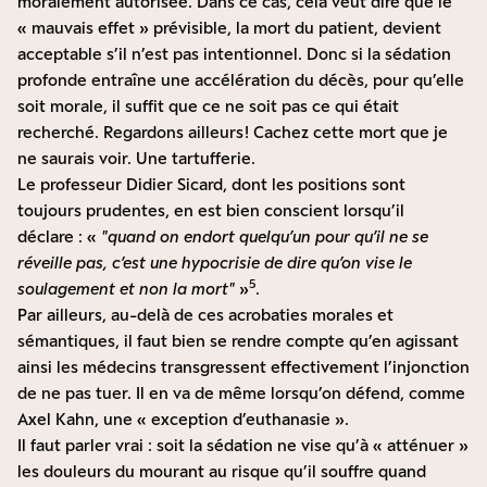
moralement autorisée. Dans ce cas, cela veut dire que le
« mauvais effet » prévisible, la mort du patient, devient
acceptable s’il n’est pas intentionnel. Donc si la sédation
profonde entraîne une accélération du décès, pour qu’elle
soit morale, il suffit que ce ne soit pas ce qui était
recherché. Regardons ailleurs ! Cachez cette mort que je
ne saurais voir. Une tartufferie.
Le professeur Didier Sicard, dont les positions sont
toujours prudentes, en est bien conscient lorsqu’il
déclare : «
quand on endort quelqu’un pour qu’il ne se
réveille pas, c’est une hypocrisie de dire qu’on vise le
5
soulagement et non la mort
»
.
Par ailleurs, au-delà de ces acrobaties morales et
sémantiques, il faut bien se rendre compte qu’en agissant
ainsi les médecins transgressent effectivement l’injonction
de ne pas tuer. Il en va de même lorsqu’on défend, comme
Axel Kahn, une « exception d’euthanasie ».
Il faut parler vrai : soit la sédation ne vise qu’à « atténuer »
les douleurs du mourant au risque qu’il souffre quand