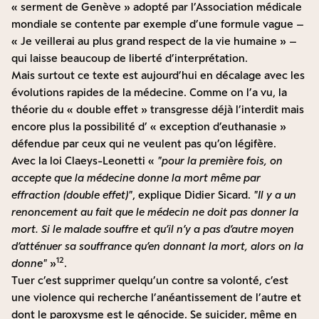
« serment de Genève » adopté par l’Association médicale
mondiale se contente par exemple d’une formule vague –
« Je veillerai au plus grand respect de la vie humaine » –
qui laisse beaucoup de liberté d’interprétation.
Mais surtout ce texte est aujourd’hui en décalage avec les
évolutions rapides de la médecine. Comme on l’a vu, la
théorie du « double effet » transgresse déjà l’interdit mais
encore plus la possibilité d’ « exception d’euthanasie »
défendue par ceux qui ne veulent pas qu’on légifère.
Avec la loi Claeys-Leonetti «
pour la première fois, on
accepte que la médecine donne la mort même par
effraction (double effet)
, explique Didier Sicard.
Il y a un
renoncement au fait que le médecin ne doit pas donner la
mort. Si le malade souffre et qu’il n’y a pas d’autre moyen
d’atténuer sa souffrance qu’en donnant la mort, alors on la
12
donne
»
.
Tuer c’est supprimer quelqu’un contre sa volonté, c’est
une violence qui recherche l’anéantissement de l’autre et
dont le paroxysme est le génocide. Se suicider, même en