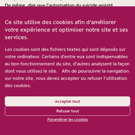
De même, dire que l’autorisation du suicide assisté
priverait les soins palliatifs de financements, est tout à fait
spécieux. Actuellement, une vingtaine de départements
Ce site utilise des cookies afin d’améliorer
sont dépourvus de services de soins palliatifs et, là où ils
votre expérience et optimiser notre site et ses
existent, ils sont insuffisants. Seuls 30% des Français qui
services.
en auraient besoin en bénéficient. Si tout le monde est
d’accord pour que l’accès aux soins palliatifs soit
Les cookies sont des fichiers textes qui sont déposés sur
généralisé, ne nous racontons pas d’histoires : les
votre ordinateur. Certains d’entre eux sont indispensables
urgences sont débordées, le système hospitalier menace
au bon fonctionnement du site, d’autres analysent la façon
de s’effondrer et cela n’a rien à voir avec une loi sur le
dont vous utilisez le site. Afin de poursuivre la navigation
suicide assisté qui n’existe pas.
sur notre site, vous devez accepter ou refuser l’utilisation
Ecartons aussi une mauvaise polémique sémantique. Les
des cookies.
adversaires de la mort choisie soutiennent que la formule
« mourir dans la dignité » employée par certains partisans
Accepter tout
de l’euthanasie, signifierait qu’ils considéreraient les
Refuser tout
autres morts comme indignes. C’est un faux procès.
Paramétrer les cookies
«
La dignité est une qualité intrinsèque et inaliénable de la
personne humaine
», écrit le professeur belge François
13