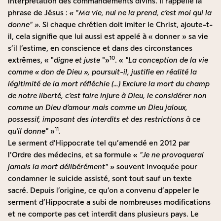
interprétation des commandements divins. Il rappelle la
phrase de Jésus :
«
Ma vie, nul ne la prend, c’est moi qui la
donne
»
. Si chaque chrétien doit imiter le Christ, ajoute-t-
il, cela signifie que lui aussi est appelé à « donner » sa vie
s’il l’estime, en conscience et dans des circonstances
10
extrêmes, «
digne et juste
»
. «
La conception de la vie
comme « don de Dieu », poursuit-il, justifie en réalité la
légitimité de la mort réfléchie (…) Exclure la mort du champ
de notre liberté, c’est faire injure à Dieu, le considérer non
comme un Dieu d’amour mais comme un Dieu jaloux,
possessif, imposant des interdits et des restrictions à ce
11
qu’il donne
»
.
Le serment d’Hippocrate tel qu’amendé en 2012 par
l’Ordre des médecins, et sa formule «
Je ne provoquerai
jamais la mort délibérément
» souvent invoquée pour
condamner le suicide assisté, sont tout sauf un texte
sacré. Depuis l’origine, ce qu’on a convenu d’appeler le
serment d’Hippocrate a subi de nombreuses modifications
et ne comporte pas cet interdit dans plusieurs pays. Le